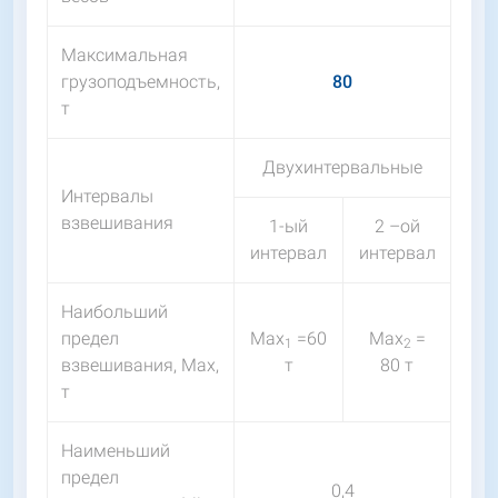
Максимальная
грузоподъемность,
80
т
Двухинтервальные
Интервалы
взвешивания
1-ый
2 –ой
интервал
интервал
Наибольший
предел
Мах
=60
Мах
=
1
2
взвешивания, Мах,
т
80 т
т
Наименьший
предел
0,4