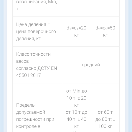
взвешивания, Мin,
т
Цена деления =
d
=e
=20
d
=e
=50
1
1
2
2
цена поверочного
кг
кг
деления, кг
Класс точности
весов
средний
согласно ДСТУ EN
45501:2017
от Мin до
10 т: ± 20
Пределы
кг
допускаемой
от 10 т до
от 60 т
погрешности при
40 т: ± 40
до 80 т: ±
контроле в
кг
100 кг