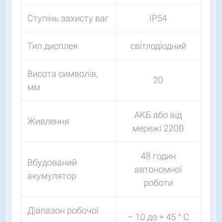
Ступінь захисту ваг
IP54
Тип дисплея
світлодіодний
Висота символів,
20
мм
АКБ або від
Живлення
мережі 220В
48 годин
Вбудований
автономної
акумулятор
роботи
Діапазон робочої
– 10 до + 45 ° C