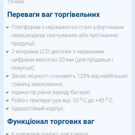
точках.
Переваги ваг торгівельних
Платформа з нержавіючої сталі з бортиками
перешкоджає скачуванню або протіканню
продукції;
2 яскравих LCD дисплея з червоними
цифрами висотою 20 мм (для продавця і
покупця);
Запас міцності становить 125% від найбільшої
границі зважування;
Індикатор рівня заряду батареї;
0
0
Робочі температури від -10
С до +45
С;
Ударостійкий корпус.
Функціонал торгових ваг
6 осередків пам’яті для товара;