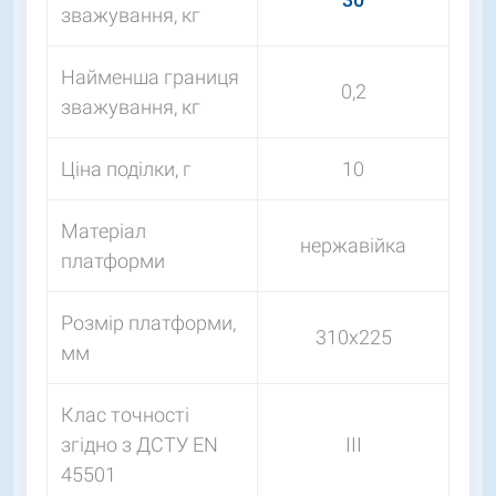
зважування, кг
Найменша границя
0,2
зважування, кг
Ціна поділки, г
10
Матеріал
нержавійка
платформи
Розмір платформи,
310х225
мм
Клас точності
згідно з ДСТУ EN
III
45501