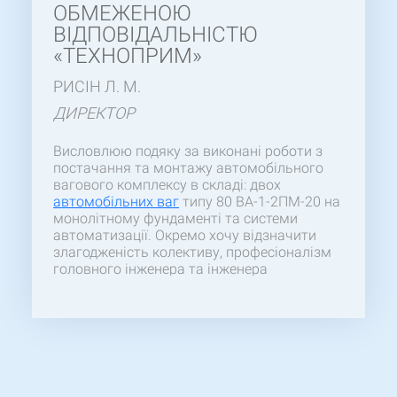
ОБМЕЖЕНОЮ
ВІДПОВІДАЛЬНІСТЮ
«ТЕХНОПРИМ»
РИСІН Л. М.
ДИРЕКТОР
Висловлюю подяку за виконані роботи з
постачання та монтажу автомобільного
вагового комплексу в складі: двох
автомобільних ваг
типу 80 ВА-1-2ПМ-20 на
монолітному фундаменті та системи
автоматизації. Окремо хочу відзначити
злагодженість колективу, професіоналізм
головного інженера та інженера
-налагоджувальника при постачанні та
виконанні : монтажу платформ та системи
автоматизації ваг. Роботи були виконані
якісно і в строк. Дякуємо за співпрацю.