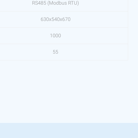
RS485 (Modbus RTU)
630х540х670
1000
55