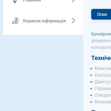
Опис
Корисна інформація
Бункерни
дозуванн
контролл
Техніч
Можливе
Контрол
Двоступ
Порошк
Спеціал
Можливі