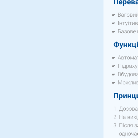
Перева
Ваговий
Інтуіти
Базове 
Функці
Автома
Підраху
Вбудова
Можлив
Принци
Дозован
На вих
Після 
одноча