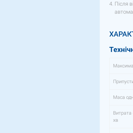
Після в
автома
ХАРАК
Техніч
Максимал
Припуст
Маса одні
Витрата 
хв