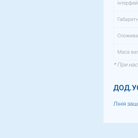
Інтерфей
Габаритн
Споживан
Маса ваг
* При нас
ДОД.У
Лінія за