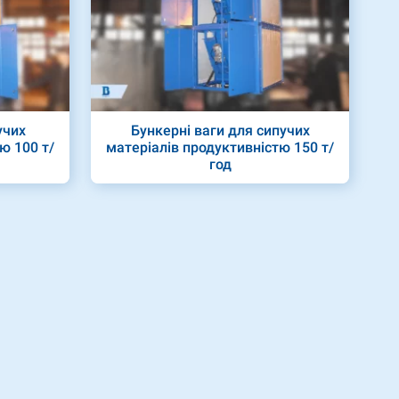
учих
Бункерні ваги для сипучих
ю 100 т/
матеріалів продуктивністю 150 т/
год