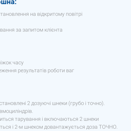
ошна:
тановлення на відкритому повітрі
вання за запитом клієнта
міжок часу
еження результатів роботи ваг
ановлені 2 дозуючі шнеки (грубо і точно).
вмоциліндрів.
диться тарування і включаються 2 шнеки
ється і 2-м шнеком довантажується доза ТОЧНО.