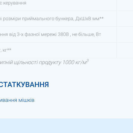
с керування
і розміри приймального бункера, ДxШxВ мм**
ня від 3-х фазної мережі 380В , не більше, Вт
, кг**
3
ипній щільності продукту 1000 кг/м
СТАТКУВАННЯ
шивання мішків