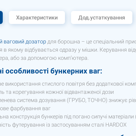
Характеристики
Дод.устаткування
й ваговий дозатор
для борошна – це спеціальний при
я в якому відбувається одразу у мішки. Керування в
ера, або за допомогою комп’ютера.
ні особливості бункерних ваг:
 використання стислого повітря без додаткової комп
ь та корегування кожної відвантаженої дози
енева система дозування (ГРУБО, ТОЧНО) знижує рів
ове фарбування ваг
ьна конструкція бункерів під погано сипучі матеріали (
сть футерування із застосуванням сталі HARDOX