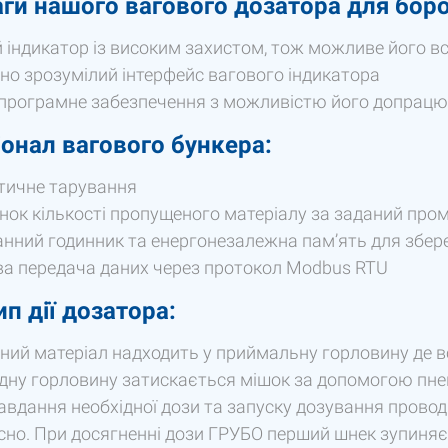
ги нашого вагового дозатора для бор
 індикатор із високим захистом, тож можливе його вс
вно зрозумілий інтерфейс вагового індикатора
програмне забезпечення з можливістю його допрацю
онал вагового бункера:
тичне тарування
нок кількості пропущеного матеріалу за заданий про
нний годинник та енергонезалежна пам’ять для збер
а передача даних через протокол Modbus RTU
п дії дозатора:
ий матеріал надходить у приймальну горловину де вст
ідну горловину затискається мішок за допомогою пне
завдання необхідної дози та запуску дозування прово
сно. При досягненні дози ГРУБО перший шнек зупиня