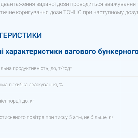
ідвантаження заданої дози проводиться зважування та
тичне коригування дози ТОЧНО при наступному дозув
ТЕРИСТИКИ
ні характеристики вагового бункерног
ьна продуктивність, до, т/год*
има похибка зважування, %
єї порції до, кг
стисненого повітря при тиску 5 атм, не більше, л/