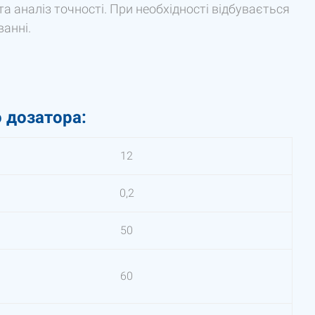
 аналіз точності. При необхідності відбувається
анні.
о дозатора:
12
0,2
50
60