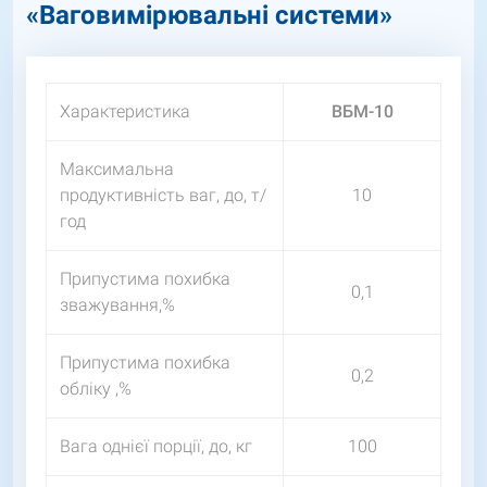
«Ваговимірювальні системи»
Характеристика
ВБМ-10
Максимальна
продуктивність ваг, до, т/
10
год
Припустима похибка
0,1
зважування,%
Припустима похибка
0,2
обліку ,%
Вага однієї порції, до, кг
100