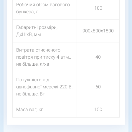
Робочий об’єм вагового
100
бункера, л
Габаритні розміри,
900х800х1800
ДxШxВ, мм
Витрата стисненого
повітря при тиску 4 атм.,
40
не більше, л/хв
Потужність від
однофазної мережі 220 В,
60
не більше, Вт
Маса ваг, кг
150