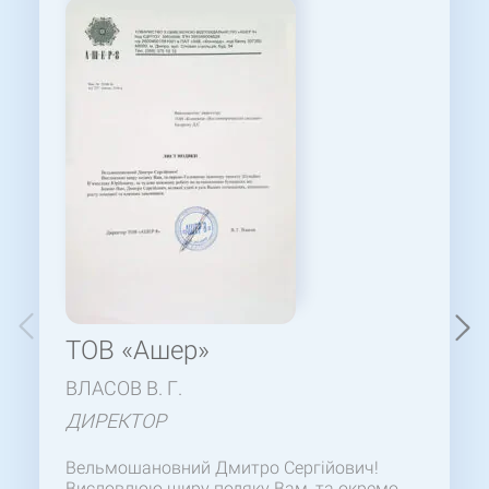
ТОВ «Ашер»
ВЛАСОВ В. Г.
ДИРЕКТОР
Вельмошановний Дмитро Сергійович!
Висловлюю щиру подяку Вам, та окремо