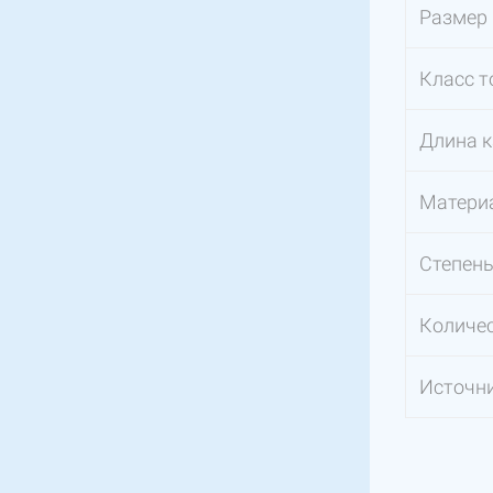
Размер
Класс т
Длина 
Материа
Степень
Количес
Источни