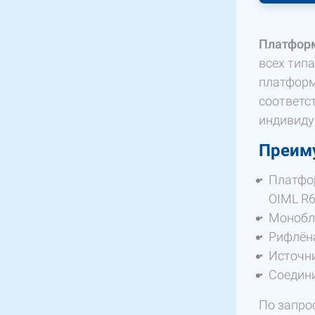
Платформ
всех тип
платформ
соответс
индивиду
Преим
Платфор
OIML R6
Монобло
Рифлёна
Источни
Соедини
По запро