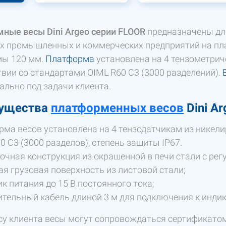
ные весы Dini Argeo серии FLOOR
предназначены для
ах промышленных и коммерческих предприятий на п
ы 120 мм.
Платформа
установлена ​​на 4 тензометри
твии со стандартами OIML R60 C3 (3000 разделений).
ально под задачи клиента.
ущества
платформенных весов
Dini A
ма весов установлена ​​на 4 тензодатчикам из никел
0 C3 (3000 разделов), степень защиты IP67.
чная конструкция из окрашенной в печи стали с ре
я грузовая поверхность из листовой стали;
к питания до 15 В постоянного тока;
тельный кабель длиной 3 м для подключения к индик
су клиента весы могут сопровождаться сертификатом