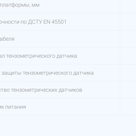
 платформы, мм
очности по ДСТУ EN 45501
кабеля
л тензометрического датчика
 защиты тензометрического датчика
тво тензометрических датчиков
к питания