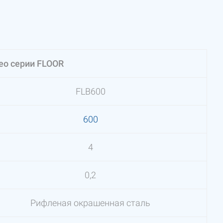
eo серии FLOOR
FLB600
600
4
0,2
Рифленая окрашенная сталь