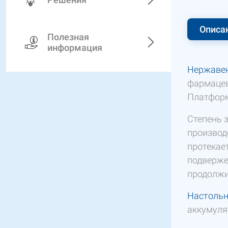
Описа
Полезная
информация
Нержаве
фармацев
Платформ
Степень 
производ
протекае
подверже
продолжи
Настольн
аккумуля