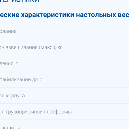
еские характеристики настольных весо
ование
н взвешивания (макс.), кг
ления, г
табилизации до, с
ал корпуса
ал грузоприемной платформы
ь защиты