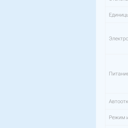
Единиц
Электр
Питание
Автоотк
Режим 