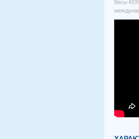
Весы KER
междунар
ХАРАК