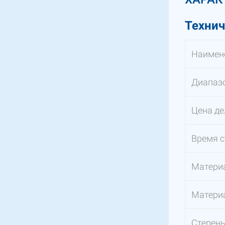
Технич
Наимен
Диапазо
Цена де
Время с
Матери
Матери
Степен