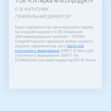
ТОВ «Охтирка м’ясопродукт»
О. В. КАПУСНИК
ГЕНЕРАЛЬНИЙ ДИРЕКТОР
Наше підприємство хоче виразити подяку
за співробітництво з ТОВ «Компанія
«Ваговимірювальні системи – ПРОМ».
Співробітництво принесло велику користь
нашому підприємству, ваги
Ваги для
статичного зважування
30ВП1-В Ваги для
статичного зважування 30ВП1-Тв
((П)400х500) ваговий індикатор ВТНЕ якісні
та працюють надійно. Дякуємо за
професіональний підхід працівників в
підборі товару та швидкості виготовлення
ваг.