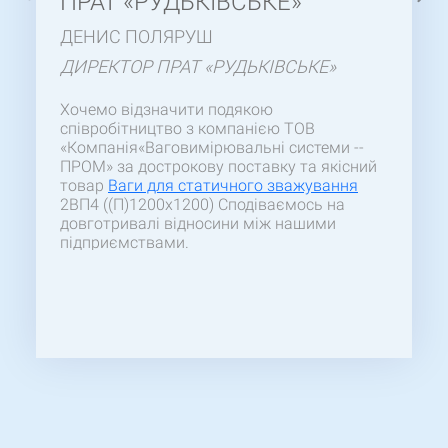
ПРАТ «РУДЬКІВСЬКЕ»
ДЕНИС ПОЛЯРУШ
ДИРЕКТОР ПРАТ «РУДЬКІВСЬКЕ»
Хочемо відзначити подякою
співробітництво з компанією ТОВ
«Компанія«Ваговимірювальні системи --
ПРОМ» за дострокову поставку та якісний
товар
Ваги для статичного зважування
2ВП4 ((П)1200х1200) Сподіваємось на
довготривалі відносини між нашими
підприємствами.