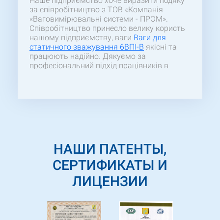
Наше підприємство хоче виразити подяку
за співробітництво з ТОВ «Компанія
«Ваговимірювальні системи - ПРОМ».
Співробітництво принесло велику користь
нашому підприємству, ваги
Ваги для
статичного зважування 6ВПІ-В
якісні та
працюють надійно. Дякуємо за
професіональний підхід працівників в
п'дборі товару та швидкості виготовлення
ваг.
НАШИ ПАТЕНТЫ,
СЕРТИФИКАТЫ И
ЛИЦЕНЗИИ