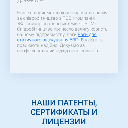
ДИРЕКТОР
Наше підприємство хоче виразити подяку
за співробітництво з ТОВ «Компанія
«Ваговимірювальні системи - ПРОМ».
Співробітництво принесло велику користь
нашому підприємству, ваги
Ваги для
статичного зважування 6ВПІ-В
якісні та
працюють надійно. Дякуємо за
професіональний підхід працівників в
п'дборі товару та швидкості виготовлення
ваг.
НАШИ ПАТЕНТЫ,
СЕРТИФИКАТЫ И
ЛИЦЕНЗИИ