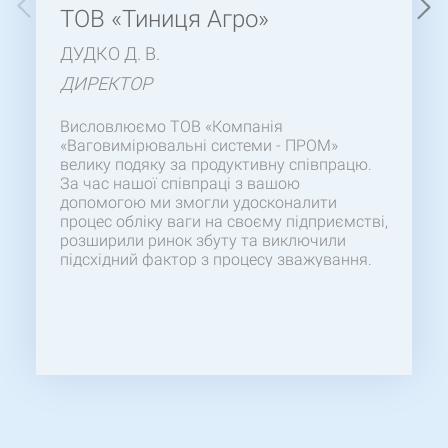
ТОВ «Тиниця Агро»
ДУДКО Д. В.
ДИРЕКТОР
Висловлюємо ТОВ «Компанія
«Ваговимірювальні системи - ПРОМ»
велику подяку за продуктивну співпрацю.
За час нашої співпраці з вашою
допомогою ми змогли удосконалити
процес обліку ваги на своєму підприємстві,
розширили ринок збуту та виключили
підсхідний фактор з процесу зважування.
Дякуємо за своєчасну поставку якісного
товару:
Ваги для статичного зважування
500ВП4-С(1500×1000×1500)
(Ваги
тензометричні для зважування тварин
"500ВП4-С"). Сподіваємося на подальшу
успішну співпрацю. Бажаємо вам
професійних успіхів, процвітання!