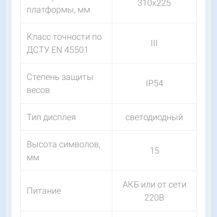
310х225
платформы, мм
Класс точности по
III
ДСТУ EN 45501
Степень защиты
IP54
весов
Тип дисплея
светодиодный
Высота символов,
15
мм
АКБ или от сети
Питание
220В