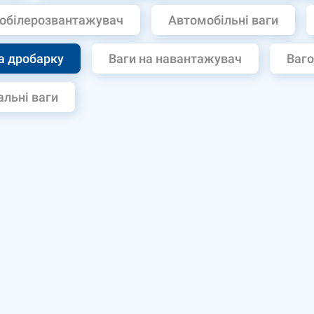
обілерозвантажувач
Автомобільні ваги
а дробарку
Ваги на навантажувач
Ваго
льні ваги