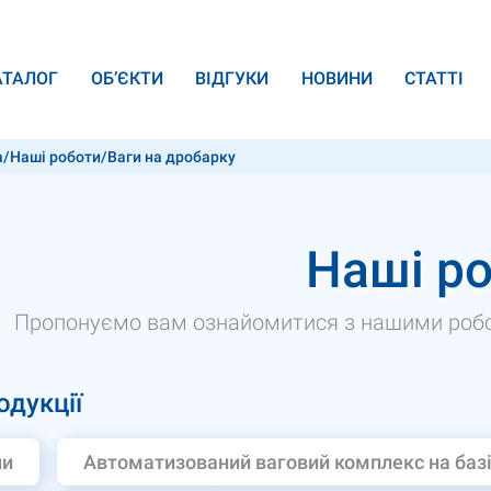
АТАЛОГ
ОБ’ЄКТИ
ВІДГУКИ
НОВИНИ
СТАТТІ
а
/
Наші роботи
/
Ваги на дробарку
Наші р
Пропонуємо вам ознайомитися з нашими робот
одукції
пи
Автоматизований ваговий комплекс на базі