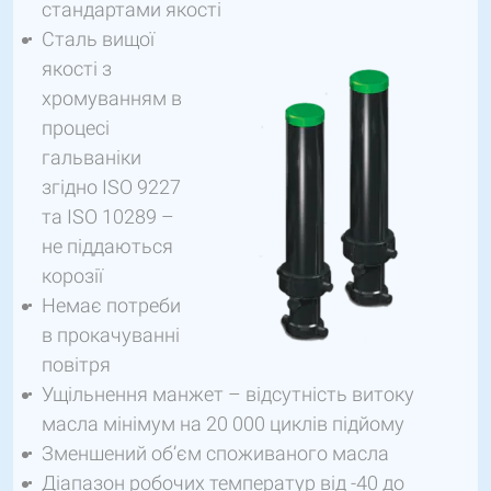
стандартами якості
Сталь вищої
якості з
хромуванням в
процесі
гальваніки
згідно ISO 9227
та ISO 10289 –
не піддаються
корозії
Немає потреби
в прокачуванні
повітря
Ущільнення манжет – відсутність витоку
масла мінімум на 20 000 циклів підйому
Зменшений об’єм споживаного масла
Діапазон робочих температур від -40 до