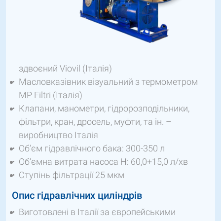
здвоєний Viovil (Італія)
Масловказівник візуальний з термометром
MP Filtri (Італія)
Клапани, манометри, гідророзподільники,
фільтри, кран, дросель, муфти, та ін. –
виробництво Італія
Об’єм гідравлічного бака: 300-350 л
Об’ємна витрата насоса Н: 60,0+15,0 л/хв
Ступінь фільтрації 25 мкм
Опис гідравлічних циліндрів
Виготовлені в Італії за європейськими