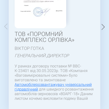
ТОВ «ПОРОМНИЙ
КОМПЛЕКС ОРЛІВКА»
ВІКТОР ГОТКА
ГЕНЕРАЛЬНИЙ ДИРЕКТОР
У рамках договору поставки № ВВС-
К-23401 від 30.05.2023р. ТОВ «Компанія
«Ваговимірювальні системи» було
виготовлено та змонтоване
Автомобілерозвантажувач універсальний
гідравлічний
для швидкого розвантаження
автомобілів-зерновозів «80АРГ-18» Даним
листом хочемо висловити подяку Вашій
Компанії за високу якість виконаного
комплексу робіт за Договором. За час