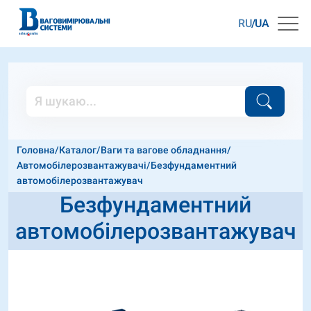
RU
UA
Головна
/
Каталог
/
Ваги та вагове обладнання
/
Автомобілерозвантажувачі
/
Безфундаментний
автомобілерозвантажувач
Безфундаментний
автомобілерозвантажувач