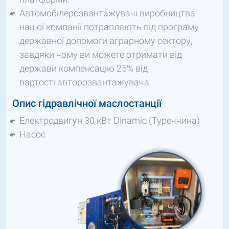
Автомобілерозвантажувачі виробництва
нашої компанії потрапляють під програму
державної допомоги аграрному сектору,
завдяки чому ви можете отримати від
держави компенсацію 25% від
вартості авторозвантажувача.
Опис гідравлічної маслостанції
Електродвигун 30 кВт Dinamic (Туреччина)
Насос