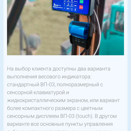
На выбор клиента доступны два варианта
выполнения весового индикатора:
стандартный ВП-03, полноразмерный с
сенсорной клавиатурой и
жидкокристаллическим экраном, или вариант
более компактного размера с цветным
сенсорным дисплеем ВП-03 (touch). В другом
варианте все основные пункты управления