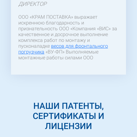
ДИРЕКТОР
ООО «КРАМ ПОСТАВКА» выражает
искреннюю благодарность и
признательность ООО «Компания «ВИС» за
качественное и досрочное выполнение
комплекса работ по монтажу и
пусконаладке
весов для фронтального
погрузчика
«ВУ-ФП» Выполняемые
монтажные работы силами ООО
«Компания «ВИС» производились с
высоким качеством при строгом
соблюдении охраны труда и сроков
выполнения. Наличие квалифицированных
специалистов, как в инженерно-
техническом составе, так и среди
непосредственных исполнителей,
НАШИ ПАТЕНТЫ,
позволяет считать ООО «Компания «ВИС»
надежным партнером ООО «КРАМ
СЕРТИФИКАТЫ И
ПОСТАВКА»
ЛИЦЕНЗИИ