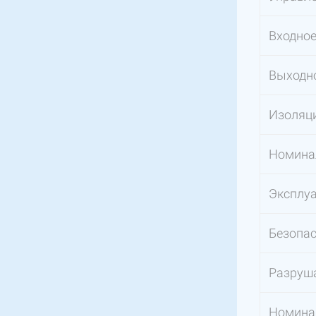
Входное
Выходн
Изоляц
Номина
Эксплу
Безопас
Разруш
Номина