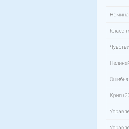
Номина
Класс т
Чувств
Нелине
Ошибка 
Крип (3
Управл
Управл