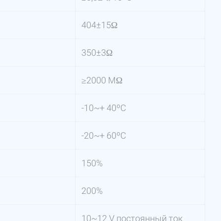
404±15Ω
350±3Ω
≥2000 МΩ
-10~+ 40ºС
-20~+ 60ºС
150%
200%
10~12 V постоянный ток