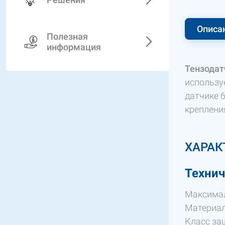
Описа
Полезная
информация
Тензодат
использу
датчике 
креплени
ХАРАК
Технич
Максимал
Материал
Класс за