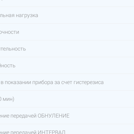
льная нагрузка
очности
ительность
йность
в показании прибора за счет гистерезиса
0 мин)
ение передачей ОБНУЛЕНИЕ
ение передачей ИНТЕРВАЛ