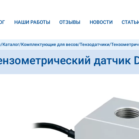
ОГ
НАШИ РАБОТЫ
ОТЗЫВЫ
НОВОСТИ
CТАТЬ
я
/
Каталог
/
Комплектующие для весов
/
Тензодатчики
/
Тензометриче
TFC-C3-10t
ензометрический датчик Di