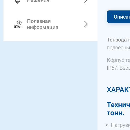
Описа
Полезная
информация
Тензодат
подвесны
Корпус т
IP67. Вз
ХАРАК
Технич
тонн.
Нагрузк