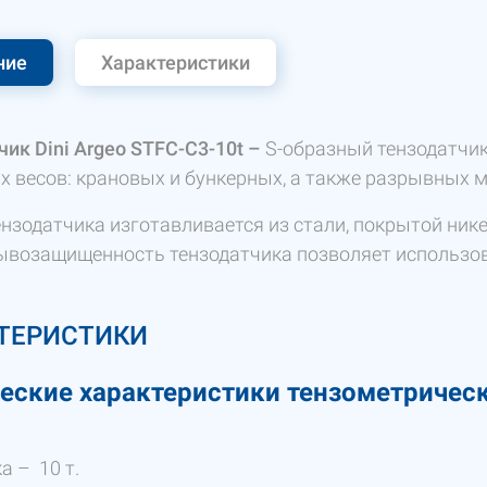
ние
Характеристики
чик Dini Argeo STFC-C3-10t
–
S-образный тензодатчик
х весов: крановых и бункерных, а также разрывных м
ензодатчика изготавливается из стали, покрытой ник
рывозащищенность тензодатчика позволяет использов
ТЕРИСТИКИ
еские характеристики тензометрическо
а – 10 т.