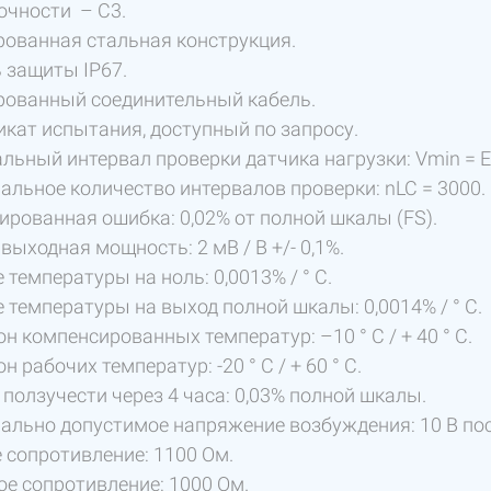
очности – С3.
ованная стальная конструкция.
 защиты IP67.
рованный соединительный кабель.
кат испытания, доступный по запросу.
ьный интервал проверки датчика нагрузки: Vmin = EM
льное количество интервалов проверки: nLC = 3000.
рованная ошибка: 0,02% от полной шкалы (FS).
выходная мощность: 2 мВ / В +/- 0,1%.
 температуры на ноль: 0,0013% / ° C.
 температуры на выход полной шкалы: 0,0014% / ° C.
н компенсированных температур: –10 ° C / + 40 ° C.
 рабочих температур: -20 ° C / + 60 ° C.
ползучести через 4 часа: 0,03% полной шкалы.
льно допустимое напряжение возбуждения: 10 В пос
 сопротивление: 1100 Ом.
е сопротивление: 1000 Ом.