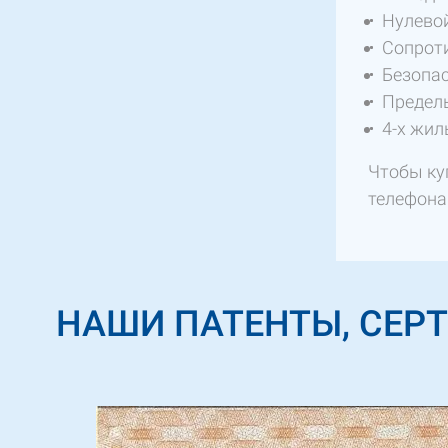
Нулевой
Сопроти
Безопас
Предель
4-х жил
Чтобы ку
телефон
НАШИ ПАТЕНТЫ, СЕР