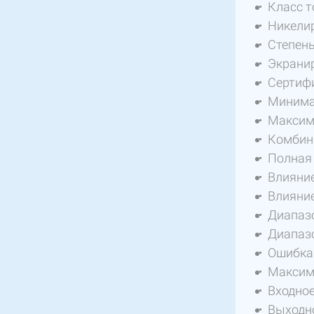
Класс т
Никелир
Степень
Экрани
Сертифи
Минимал
Максима
Комбини
Полная 
Влияние
Влияние
Диапазо
Диапазон
Ошибка 
Максима
Входное
Выходно