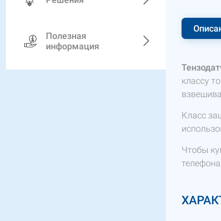
Описа
Полезная
информация
Тензодатч
классу т
взвешива
Класс за
использо
Чтобы ку
телефон
ХАРАК