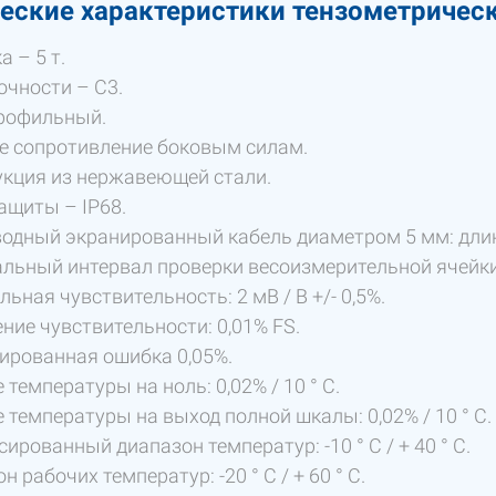
еские характеристики тензометрическог
а – 5 т.
очности – С3.
рофильный.
е сопротивление боковым силам.
кция из нержавеющей стали.
ащиты – IP68.
водный экранированный кабель диаметром 5 мм: дли
ьный интервал проверки весоизмерительной ячейки:
ьная чувствительность: 2 мВ / В +/- 0,5%.
ние чувствительности: 0,01% FS.
ированная ошибка 0,05%.
 температуры на ноль: 0,02% / 10 ° C.
 температуры на выход полной шкалы: 0,02% / 10 ° C.
ированный диапазон температур: -10 ° C / + 40 ° C.
 рабочих температур: -20 ° C / + 60 ° C.