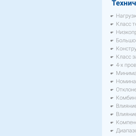
Технич
Нагрузк
Класс т
Низкоп
Большо
Констру
Класс з
4-х про
Минимал
Номинал
Отклоне
Комбин
Влияние
Влияние
Компенс
Диапазон