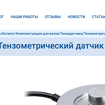
ОГ
НАШИ РАБОТЫ
ОТЗЫВЫ
НОВОСТИ
CТАТЬ
я
/
Каталог
/
Комплектующие для весов
/
Тензодатчики
/
Тензометриче
PX-C3-5t
Тензометрический датчик D