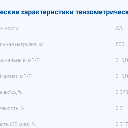
еские характеристики тензометрическо
очности
С3
ьная нагрузка, кг
500
минальный, мВ/В
3±0,
 сигнал мВ/В
0±0,
шибка, %
0,025
емость, %
0,01
сть (30 мин), %
0,017