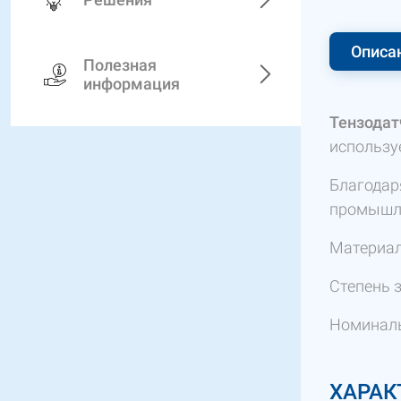
Описа
Полезная
информация
Тензодат
использу
Благодар
промышле
Материал
Степень з
Номиналь
ХАРАК