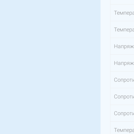
Темпера
Темпера
Напряже
Напряже
Сопроти
Сопроти
Сопрот
Темпера