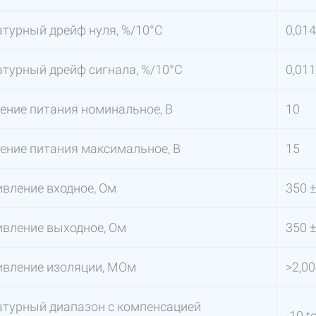
турный дрейф нуля, %/10°C
0,014
турный дрейф сигнала, %/10°C
0,011
ние питания номинальное, В
10
ние питания максимальное, В
15
вление входное, Ом
350 ±
вление выходное, Ом
350 ±
ивление изоляции, МОм
>2,0
турный диапазон с компенсацией
-10 t