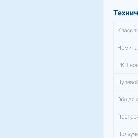
Технич
Класс т
Номинал
РКП но
Нулевой
Общая о
Повторя
Ползуче