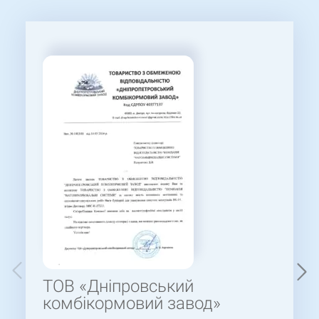
ТОВ «Дніпровський
комбікормовий завод»