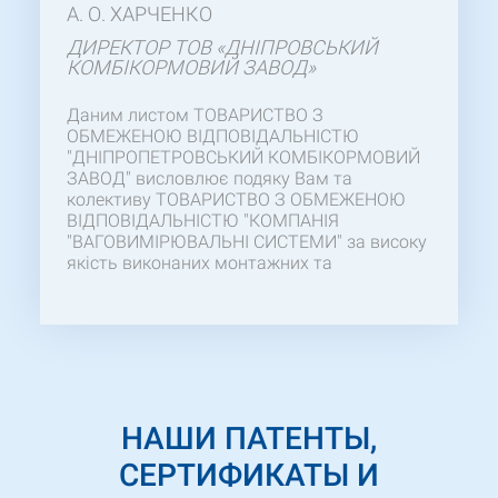
А. О. ХАРЧЕНКО
ДИРЕКТОР ТОВ «ДНІПРОВСЬКИЙ
КОМБІКОРМОВИЙ ЗАВОД»
Даним листом ТОВАРИСТВО З
ОБМЕЖЕНОЮ ВІДПОВІДАЛЬНІСТЮ
"ДНІПРОПЕТРОВСЬКИЙ КОМБІКОРМОВИЙ
ЗАВОД" висловлює подяку Вам та
колективу ТОВАРИСТВО З ОБМЕЖЕНОЮ
ВІДПОВІДАЛЬНІСТЮ "КОМПАНІЯ
"ВАГОВИМІРЮВАЛЬНІ СИСТЕМИ" за високу
якість виконаних монтажних та
пусконалагоджувальних робіт
Ваги
бункерні для зважування сипучих
матеріалів
ВБ-15 , згідно Договору ВВС-
К-27233. Співробітники Компанії виявили
себе як високопрофесійні спеціалісти у
своїй галузі. На підставі позитивного
досвіду співпраці з вами, ми можемо
НАШИ ПАТЕНТЫ,
рекомендувати вас, як надійного партнера.
Успіхів вам!
СЕРТИФИКАТЫ И