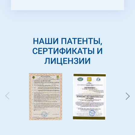
зв’язку з цим хочеться відзначити великий
технічний потенціал кашої компанії і високу
кваліфікацію співробітників. Сподіваємось
на подальшу плідну та довготривалу
співпрацю.
НАШИ ПАТЕНТЫ,
СЕРТИФИКАТЫ И
ЛИЦЕНЗИИ