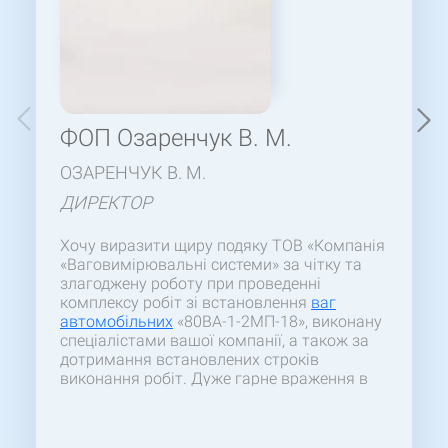
ФОП Озаренчук В. М.
ОЗАРЕНЧУК В. М.
ДИРЕКТОР
Хочу виразити щиру подяку ТОВ «Компанія
«Ваговимірювальні системи» за чітку та
злагоджену роботу при проведенні
комплексу робіт зі встановлення
ваг
автомобільних
«80ВА-1-2МП-18», виконану
спеціалістами вашої компанії, а також за
дотримання встановлених строків
виконання робіт. Дуже гарне враження в
процесі виробництва справила висока
оперативність вирішення робочих питань і
професіоналізм лінійного персоналу. В