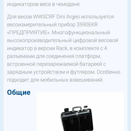
индикаторов веса в чемодане.
Для весов WWSСRF Dini Argeo используется
весоизмерительный прибор 3590EKR
«ПРЕДПРИЯТИЕ». Многофункциональный
высокопроизводительный цифровой весовой
индикатор в версии Rack, в комплекте с 4
разъемами для соединения платформ,
встроенной перезаряжаемой батареей с
зарядным устройством и футляром. Особенно
подходит для мобильных взвешиваний.
Общие