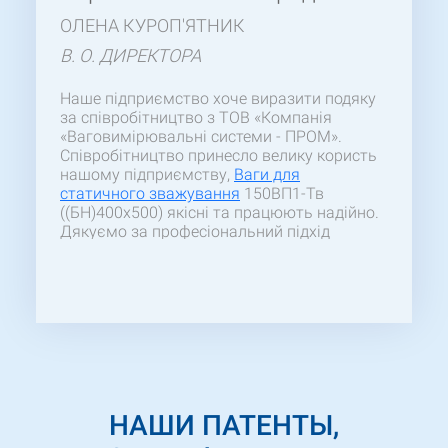
ОЛЕНА КУРОП'ЯТНИК
В. О. ДИРЕКТОРА
Наше підприємство хоче виразити подяку
за співробітництво з ТОВ «Компанія
«Ваговимірювальні системи - ПРОМ».
Співробітництво принесло велику користь
нашому підприємству,
Ваги для
статичного зважування
150ВП1-Тв
((БН)400х500) якісні та працюють надійно.
Дякуємо за професіональний підхід
працівників в підборі товару та швидкості
виготовлення ваг.
НАШИ ПАТЕНТЫ,