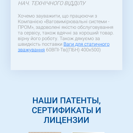
НАЧ. ТЕХНІЧНОГО ВІДДІЛУ
Хочемо зауважити, що працюючи з
Компанією «Ваговимірювальні системи -
ПРОМ», задоволені якістю обслуговування
та сервісу, також вдячні за хороший товар.
вірну його роботу. Також дякуємо за
швидкість поставки
Ваги для статичного
зважування
60ВПІ-Тв((ПБН) 400х500)
НАШИ ПАТЕНТЫ,
СЕРТИФИКАТЫ И
ЛИЦЕНЗИИ