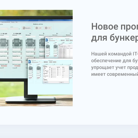
Новое про
для бунке
Нашей командой IT
обеспечение для бу
упрощает учет про
имеет современный
поддержкой украинс
настройкам ограни
паролем. Программ
обладает следующ