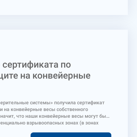
орного управления, блока питания,
онезависимой памяти для хранения данных о
ройки, устройства отображения результатов
оложенных в одном корпусе.
 сертификата по
ите на конвейерные
ерительные системы» получила сертификат
и на конвейерные весы собственного
значит, что наши конвейерные весы могут быть
тенциально взрывоопасных зонах (в зонах
рючей пыли класса 20, 21 и 22) и имеют всю
ментацию, подтверждающую это.