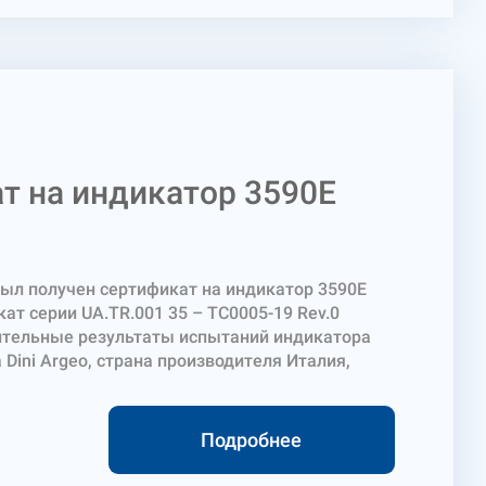
учетом калибровочного коэффициента и цены
 на дисплей индикатора. Датчик RCPTD
ы с индикатором 3590 Dini Argeo, а также с
ами.
т на индикатор 3590E
ыл получен сертификат на индикатор 3590E
кат серии UA.TR.001 35 – ТС0005-19 Rev.0
тельные результаты испытаний индикатора
 Dini Argeo, страна производителя Италия,
льного подхода к компонентам взвешивающих
ого в ДСТУ EN 45501. Индикатор 3590E
обработки измерительных сигналов от
Подробнее
 с аналоговым или цифровым выходом.
из платы аналого-цифрового преобразования,