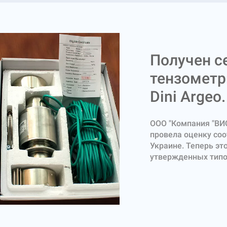
Получен с
тензометр
Dini Argeo.
ООО "Компания "ВИ
провела оценку соо
Украине. Теперь эт
утвержденных типо
Датчики RCPTD идут
нагрузка от 20 т д
собой устройство, 
цифрового кода по 
цифрового датчика 
интерфейсу RS422 