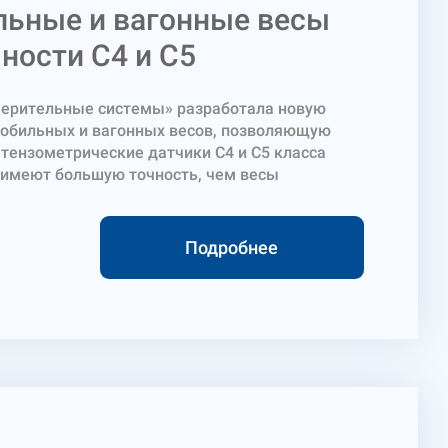
ьные и вагонные весы
ности C4 и C5
ерительные системы» разработала новую
обильных и вагонных весов, позволяющую
 тензометрические датчики C4 и C5 класса
ы имеют большую точность, чем весы
ктации на датчиках C3 класса точности. Весы
 тензометрические датчики C4 или C5 класса
тва итальянской компании Dini Argeo, а их
Подробнее
ские характеристики соответствуют
артам. Весы сертифицированы и имеют всю
ческую документацию.