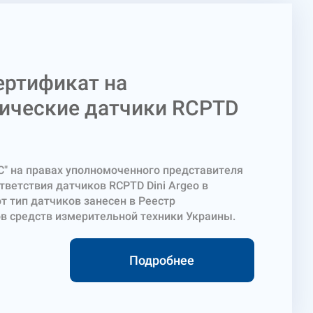
ертификат на
ические датчики RCPTD
С" на правах уполномоченного представителя
тветствия датчиков RCPTD Dini Argeo в
от тип датчиков занесен в Реестр
в средств измерительной техники Украины.
 С4 и С5 класса точности, максимальная
о 100 т. Цифровой датчик RCPTD представляет
Подробнее
которое передает данные о нагрузке в виде
интерфейсу RS422. Цифровой сигнал с
RCPTD поступает в весовой индикатор по
через суммирующую коробку. В приборе сигнал