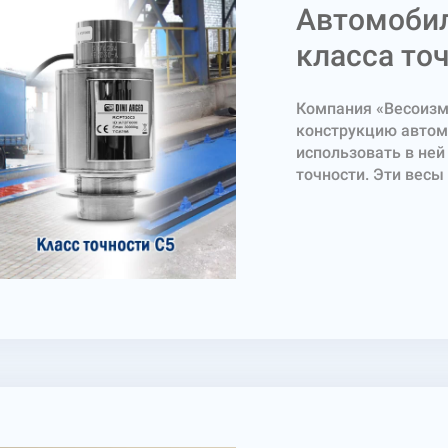
Автомобил
класса точ
Компания «Весоизм
конструкцию автом
использовать в ней
точности. Эти вес
стандартной компле
устанавливаются на
точности производс
качество и техниче
европейским станд
необходимую техни