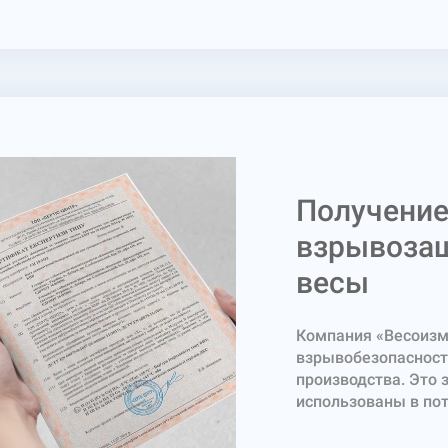
платы микропроцесс
клавиатуры, энерг
градуировки и наст
взвешивания, расп
Получение
взрывозащ
весы
Компания «Весоизм
взрывобезопасност
производства. Это 
использованы в по
небезопасных по го
необходимую доку