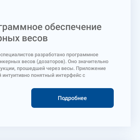
граммное обеспечение
рных весов
-специалистов разработано программное
нкерных весов (дозаторов). Оно значительно
дукции, прошедшей через весы. Приложение
 интуитивно понятный интерфейс с
кого, русского и английского языков. Доступ к
чивается статусом пользователя и защищается
ное обеспечение для бункерных весов
Подробнее
им функционалом: