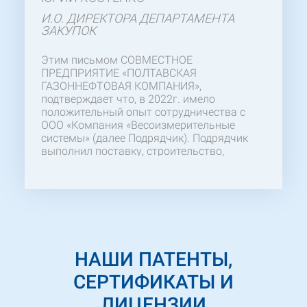
И.О. ДИРЕКТОРА ДЕПАРТАМЕНТА
ЗАКУПОК
Этим письмом СОВМЕСТНОЕ
ПРЕДПРИЯТИЕ «ПОЛТАВСКАЯ
ГАЗОННЕФТОВАЯ КОМПАНИЯ»,
подтверждает что, в 2022г. имело
положительный опыт сотрудничества с
ООО «Компания «Весоизмерительные
системы» (далее Подрядчик). Подрядчик
выполнил поставку, строительство,
монтаж и пусконаладку весов
автомобильных «80ВА-1-2ПМ-18». Желаем
отметить компетентность и
профессионализм Вашего персонала,
особенно ГИПа, осуществлявшего
своевременный контроль на протяжении
всего рабочего процесса. Надеемся на
НАШИ ПАТЕНТЫ,
продолжение успешного и
взаимовыгодного сотрудничества в
СЕРТИФИКАТЫ И
будущих проектах.
ЛИЦЕНЗИИ