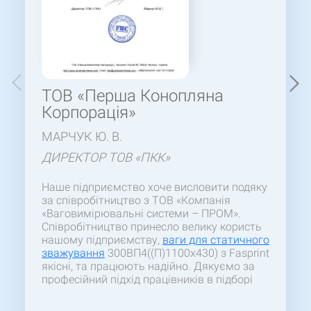
ТОВ «Перша Конопляна
Корпорація»
МАРЧУК Ю. В.
ДИРЕКТОР ТОВ «ПКК»
Наше підприємство хоче висловити подяку
за співробітництво з ТОВ «Компанія
«Ваговимірювальні системи – ПРОМ».
Співробітництво принесло велику користь
нашому підприємству,
ваги для статичного
зважування
300ВП4((П)1100х430) з Fasprint
якісні, та працюють надійно. Дякуємо за
професійний підхід працівників в підборі
товару та швидкості виконання
замовлення. Особиста подяка Івану