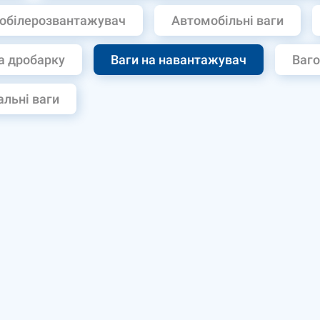
обілерозвантажувач
Автомобільні ваги
а дробарку
Ваги на навантажувач
Ваго
льні ваги