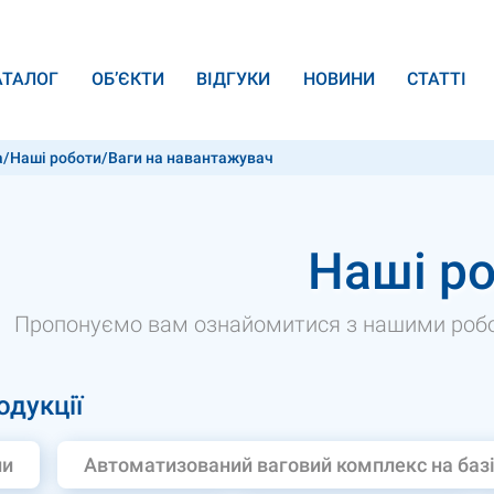
АТАЛОГ
ОБ’ЄКТИ
ВІДГУКИ
НОВИНИ
СТАТТІ
а
/
Наші роботи
/
Ваги на навантажувач
Наші р
Пропонуємо вам ознайомитися з нашими робот
одукції
пи
Автоматизований ваговий комплекс на базі