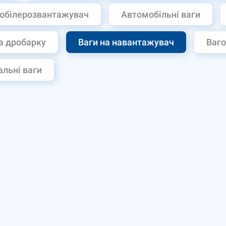
обілерозвантажувач
Автомобільні ваги
а дробарку
Ваги на навантажувач
Ваго
льні ваги