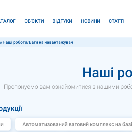
АТАЛОГ
ОБ’ЄКТИ
ВІДГУКИ
НОВИНИ
СТАТТІ
а
/
Наші роботи
/
Ваги на навантажувач
Наші р
Пропонуємо вам ознайомитися з нашими робот
одукції
пи
Автоматизований ваговий комплекс на базі