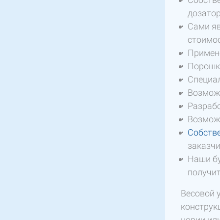
дозатор
Сами яв
стоимо
Примен
Порошк
Специал
Возмож
Разрабо
Возможн
Собств
заказч
Наши б
получит
Весовой 
конструк
нории ил