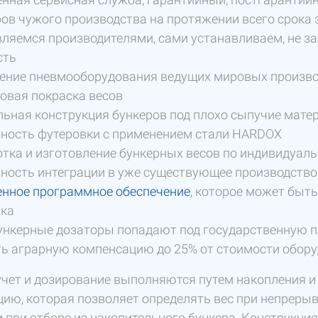
ов чужого производства на протяжении всего срока
ляемся производителями, сами устанавливаем, не за
сть
ение пневмооборудования ведущих мировых произво
овая покраска весов
ьная конструкция бункеров под плохо сыпучие матер
ность футеровки с применением стали HARDOX
тка и изготовление бункерных весов по индивидуал
ость интеграции в уже существующее производство
енное программное обеспечение
, которое может быт
ика
ункерные дозаторы попадают под государственную п
ь аграрную компенсацию до 25% от стоимости обору
учет и дозирование выполняются путем накопления и
цию, которая позволяет определять вес при непрерывн
и при отборе из накопительного бункера. Конструкц