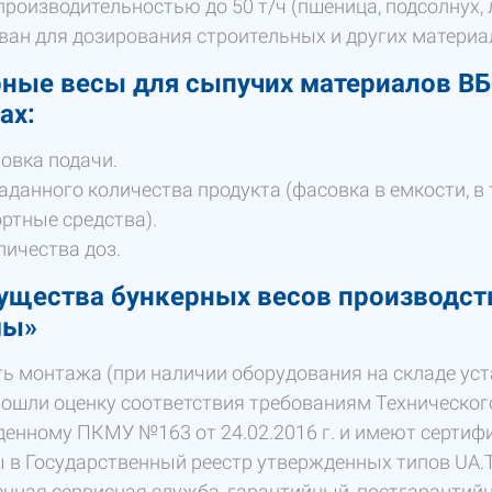
роизводительностью до 50 т/ч (пшеница, подсолнух, л
ан для дозирования строительных и других материало
ные весы для сыпучих материалов ВБ
ах:
овка подачи.
аданного количества продукта (фасовка в емкости, в 
ртные средства).
личества доз.
ущества бункерных весов производст
мы»
ь монтажа (при наличии оборудования на складе уст
ошли оценку соответствия требованиям Технического
енному ПКМУ №163 от 24.02.2016 г. и имеют сертифик
 в Государственный реестр утвержденных типов UA.T
нная сервисная служба, гарантийный, постгарантийны