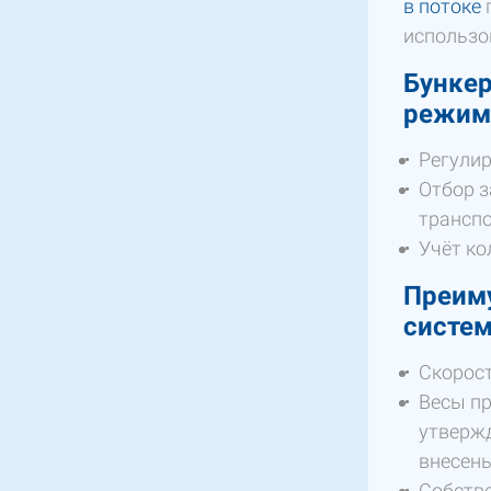
в потоке
п
использов
Бункер
режим
Регулир
Отбор з
транспо
Учёт ко
Преим
систе
Скорост
Весы пр
утвержд
внесены
Собстве