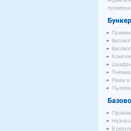
проверки
Бункер
Приемно
Весовог
Весовог
Компле
Шкафа с
Пневма
Рамы в
Пылеза
Базово
Произво
Назнача
В резул