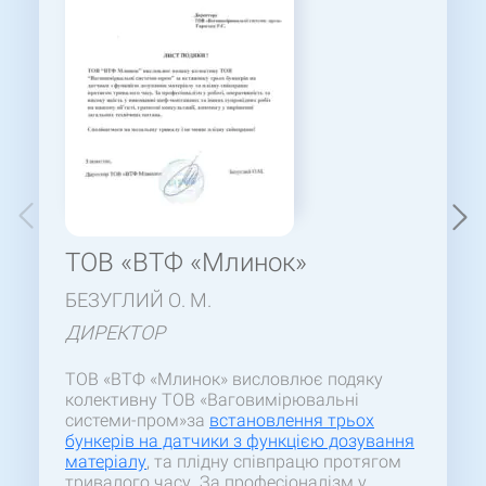
ТОВ «ВТФ «Млинок»
БЕЗУГЛИЙ О. М.
ДИРЕКТОР
ТОВ «ВТФ «Млинок» висловлює подяку
колективну ТОВ «Ваговимірювальні
системи-пром»за
встановлення трьох
бункерів на датчики з функцією дозування
матеріалу
, та плідну співпрацю протягом
тривалого часу. За професіоналізм у