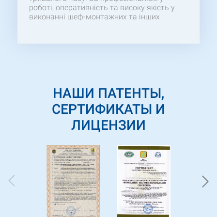
роботі, оперативність та високу якість у
виконанні шеф-монтажних та інших
супровідних робіт на нашому об’єкті,
грамотні консультації, допомогу у
вирішенні загальних технічних питань.
Сподіваємося на подальшу тривалу та не
менш плідну співпрацю!
НАШИ ПАТЕНТЫ,
СЕРТИФИКАТЫ И
ЛИЦЕНЗИИ