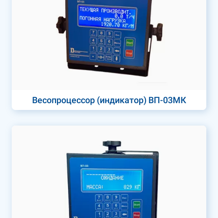
Весопроцессор (индикатор) ВП-03МК