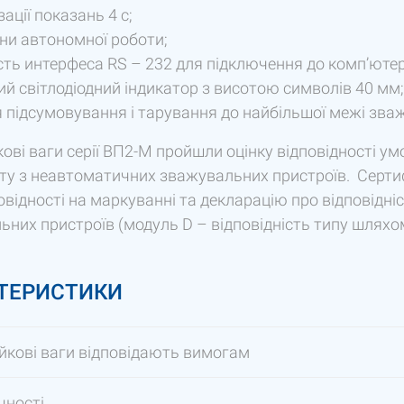
зації показань 4 с;
ни автономної роботи;
сть интерфеса RS – 232 для підключення до комп’ютер
й світлодіодний індикатор з висотою символів 40 мм;
я підсумовування і тарування до найбільшої межі зва
ві ваги серії ВП2-М пройшли оцінку відповідності ум
ту з неавтоматичних зважувальних пристроїв. Сертиф
овідності на маркуванні та декларацію про відповідн
них пристроїв (модуль D – відповідність типу шляхо
ТЕРИСТИКИ
кові ваги відповідають вимогам
чності