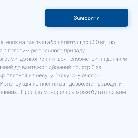
Замовити
шених на гак туш або напівтуш до 600 кг, що
 з ваговимірювального приладу і
 рами, до якої кріпляться тензометричні датчики
чений до вантажопідйомний пристрій за
кріпляться на несучу балку існуючого
Конструкція кріплення ваг дозволяє проводити
лощинах. Профіль монорельса може бути плоским