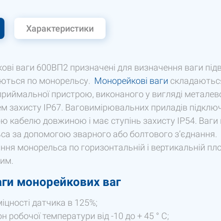
Характеристики
ві ваги 600ВП2 призначені для визначення ваги підві
ються по монорельсу.
Монорейкові ваги
складаються
иймальної пристрою, виконаного у вигляді металевої
нем захисту IP67. Ваговимірювальних приладів підклю
ю кабелю довжиною і має ступінь захисту IP54. Ваги 
са за допомогою зварного або болтового з’єднання. 
ння монорельса по горизонтальній і вертикальній п
лим.
ги монорейкових ваг
іцності датчика в 125%;
н робочої температури від -10 до + 45 ° С;