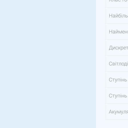
Найбіль
Найменш
Дискретн
Світлод
Ступінь
Ступінь
Акумуля