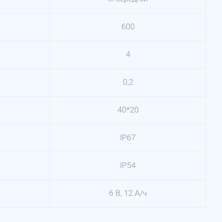
600
4
0,2
40*20
IP67
IP54
6 В, 12 А/ч