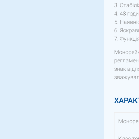
Стабілі
48 годи
Наявні
Яскрави
Функці
Монорейко
регламен
знак відп
зважуваль
ХАРАК
Монорей
Клас то