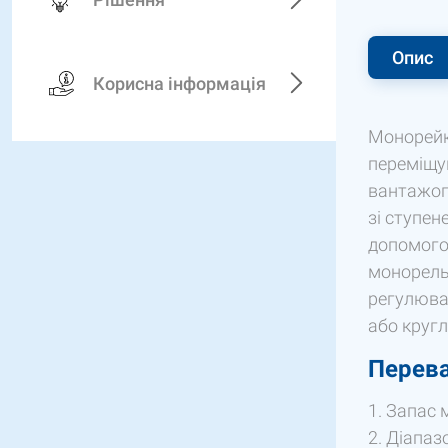
Опис
Корисна інформація
Монорейко
переміщу
вантажопр
зі ступе
допомого
монорель
регулюва
або круг
Перева
Запас м
Діапазо