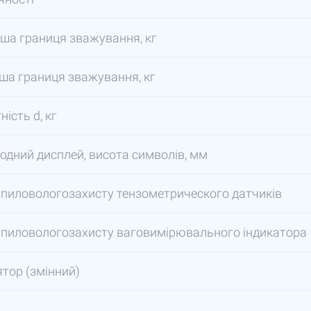
ша границя зважування, кг
а границя зважування, кг
ість d, кг
іодний дисплей, висота символів, мм
 пиловологозахисту тензометрического датчиків
 пиловологозахисту ваговимірювального індикатора
тор (змінний)