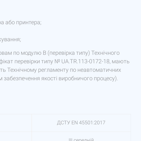
а або принтера;
жування;
овам по модулю В (перевірка типу) Технічного
ікат перевірки типу № UA.TR.113-0172-18, мають
ість Технічному регламенту по неавтоматичних
м забезпечення якості виробничого процесу).
ДСТУ EN 45501:2017
III середній