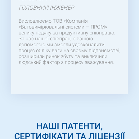
ГОЛОВНИЙ ІНЖЕНЕР
Висловлюємо ТОВ «Компанія
«Ваговимірювальні системи — ПРОМ»
велику подяку за продуктивну співпрацю.
За час нашої співпраці з вашою
допомогою ми змогли удосконалити
процес обліку ваги на своєму підприємстві,
розширили ринок збуту та виключили
людський фактор з процесу зважування.
Дякуємо за своєчасну поставку якісного
товару:
2ВП4-Р(П)
Сподіваємося на
подальшу успішну співпрацю. Бажаємо
вам професійних успіхів, процвітання!
НАШІ ПАТЕНТИ,
СЕРТИФІКАТИ ТА ЛІЦЕНЗІЇ