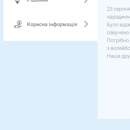
23 серпн
народжен
Корисна інформація
Було відз
озвучено
Потрібно 
з волейбо
Наша дру