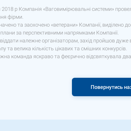
я 2018 р Компанія «Ваговимірювальні системи» прове
ня фірми.
начено та заохочено «ветерани» Компанії, виділено дос
 плани за перспективними напрямками Компанії.
віддати належне організаторам, захід пройшов дуже вес
лу та велика кількість цікавих та смішних конкурсів.
жна команда яскраво та феєрично відсвяткувала два
Повернутись на