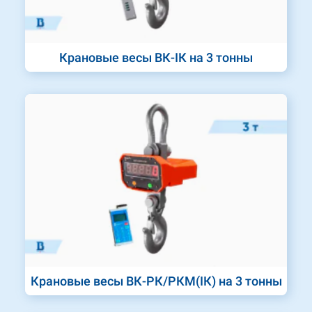
Крановые весы ВК-ІК на 3 тонны
Крановые весы ВК-РК/РКМ(ІК) на 3 тонны