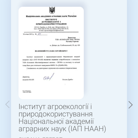
Інститут агроекології і
природокористування
Національної академії
аграрних наук (ІАП НААН)