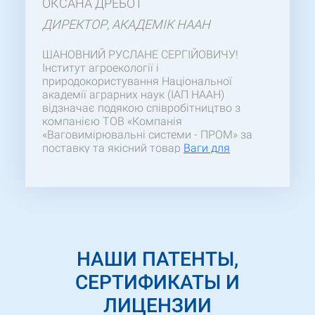
ОКСАНА ДРЕБОТ
ДИРЕКТОР, АКАДЕМІК НААН
ШАНОВНИЙ РУСЛАНЕ СЕРГІЙОВИЧУ!
Інститут агроекології і
природокористування Національної
академії аграрних наук (ІАП НААН)
відзначає подякою співробітництво з
компанією ТОВ «Компанія
«Ваговимірювальні системи - ПРОМ» за
поставку та якісний товар
Ваги для
статичного зважування
60ВПІ-Тв
((П)400х500). Сподіваємось на
довготривалі відносини між нашими
підприємствами.
НАШИ ПАТЕНТЫ,
СЕРТИФИКАТЫ И
ЛИЦЕНЗИИ