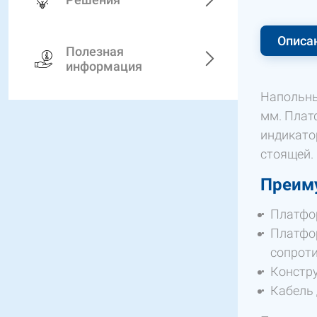
Описа
Полезная
информация
Напольн
мм. Плат
индикато
стоящей.
Преиму
Платфо
Платфор
сопроти
Констру
Кабель 