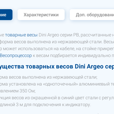
ние
Характеристики
Доп. оборудован
ые
товарные весы
Dini Argeo серии PB, рассчитанные
форма весов выполнена из нержавеющей стали. Вес
р может использоваться на кабеле, на стойке прикреп
Весопроцессор
к весам подбирается индивидуально п
щества товарных весов Dini Argeo се
рма весов выполнена из нержавеющей стали;
ма установлена на «одноточечный» алюминиевый те
влением 350 Ом;
кция весов из окрашенной в синий цвет стали с рег
длиной 3 м для подключения к индикатору.