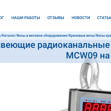
ОГ
НАШИ РАБОТЫ
ОТЗЫВЫ
НОВОСТИ
CТАТЬ
я
/
Каталог
/
Весы и весовое оборудование
/
Крановые весы
/
Весы кр
веющие радиоканальные к
ni Argeo MCW09 на 17 т
MCW09 на 