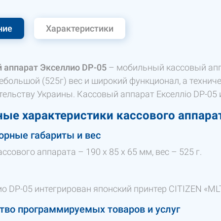
ние
Характеристики
 аппарат Экселлио DP-05
– мобильный кассовый апп
небольшой (525г) вес и широкий функционал, а техни
тельству Украины. Кассовый аппарат Екселліо DP-05 
ые характеристики кассового аппара
рные габариты и вес
ссового аппарата – 190 х 85 х 65 мм, вес – 525 г.
о DP-05 интегрирован японский принтер CITIZEN «MLT
тво программируемых товаров и услуг