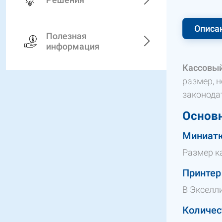
Описа
Полезная
информация
Кассовый
размер, 
законода
Основн
Миниатю
Размер ка
Принтер
В Экселли
Количес