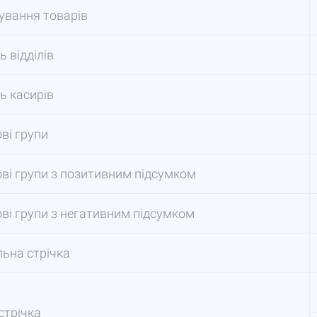
вання товарів
ь відділів
ть касирів
ві групи
ві групи з позитивним підсумком
ві групи з негативним підсумком
ьна стрічка
стрічка