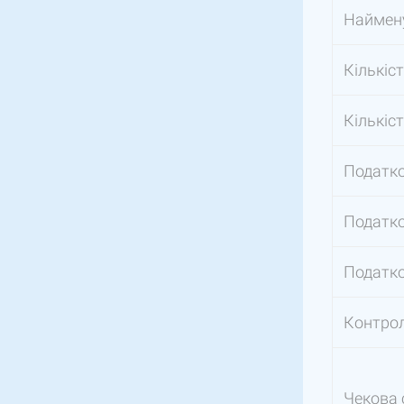
Наймену
Кількіст
Кількіс
Податко
Податко
Податко
Контрол
Чекова 