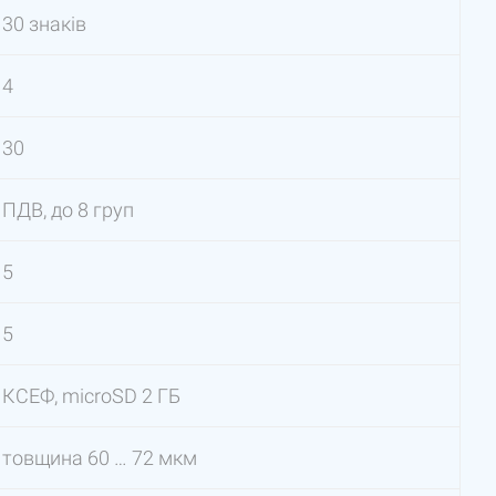
30 знаків
4
30
ПДВ, до 8 груп
5
5
КСЕФ, microSD 2 ГБ
товщина 60 … 72 мкм