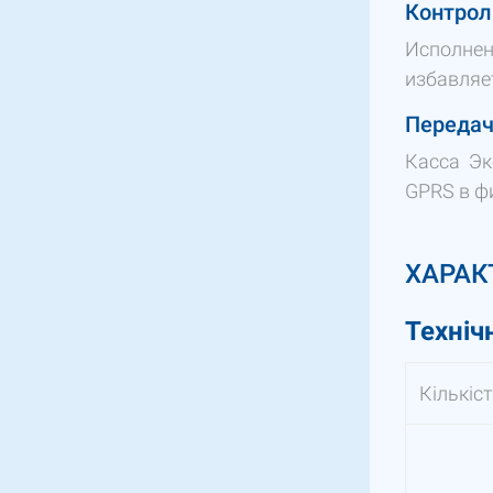
Контрол
Исполнен
избавляе
Передач
Касса Эк
GPRS в ф
ХАРАК
Техніч
Кількіс