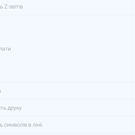
ь Z-звітів
лати
р
ть друку
ь символів в лінії