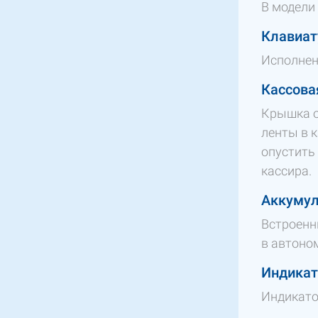
В модели
Клавиат
Исполнен
Кассова
Крышка о
ленты в к
опустить 
кассира.
Аккумул
Встроенн
в автоно
Индикат
Индикато