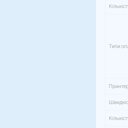
Кількіст
Типи оп
Принте
Швидкіс
Кількіст