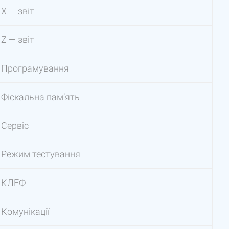
Х — звіт
Z — звіт
Програмування
Фіскальна пам’ять
Сервіс
Режим тестування
КЛЕФ
Комунікації