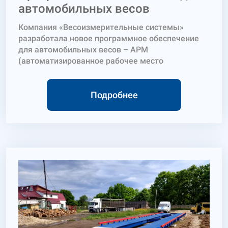
автомобильных весов
Компания «Весоизмерительные системы»
разработала новое программное обеспечение
для автомобильных весов – АРМ
(автоматизированное рабочее место
весовщика). Данное АРМ может быть
установлено как на автомобильные весы
производства компании «Весоизмерительные
Подробнее
системы», так и на тензометрические автовесы
других производителей. Новое программное
обеспечение было разработано для решения
следующих проблем, с которыми может
столкнуться владелец весового комплекса:
-хищения на предприятии; -финансовые потери
из-за человеческого фактора;