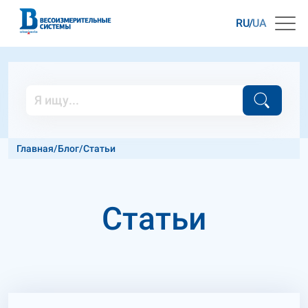
RU
UA
Главная
/
Блог
/
Cтатьи
Cтатьи