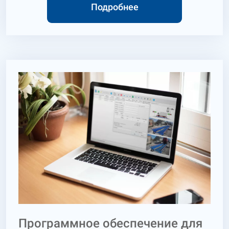
тензометрическими есть ряд недостатков,
Подробнее
связанных, в первую очередь, с давностью их
установки и несовременными технологиями их
работы. К таким недостаткам можно отнести:
-дорогостоящий ремонт в связи с тем, что
комплектующие и запасные части уже не
производятся; -высокая степень износа
оборудования;
Программное обеспечение для