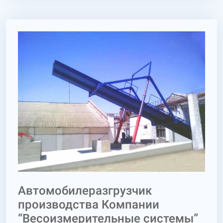
автомобильных весов. Подбор весов следует
начать с определения параметров и свойств
весов, отвечающим требованиям вашего
предприятия: 1) максимальная
грузоподъемность; 2) длина и ширина
грузоприемной платформы; 3) тип фундамента
для установки весов; 4) тип весоизмерительных
датчиков; 5) необходимость в автоматизации
процесса взешивания и учета; 6) средства
безопасносного использования. 1)
Максимальная грузоподъемность (МПВ)
Максимальная грузоподъемность весов зависит
от...
Автомобилеразгрузчик
производства Компании
“Весоизмерительные системы”