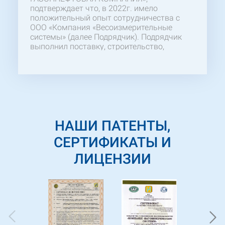
подтверждает что, в 2022г. имело
положительный опыт сотрудничества с
ООО «Компания «Весоизмерительные
системы» (далее Подрядчик). Подрядчик
выполнил поставку, строительство,
монтаж и пусконаладку весов
автомобильных «80ВА-1-2ПМ-18». Желаем
отметить компетентность и
профессионализм Вашего персонала,
особенно ГИПа, осуществлявшего
своевременный контроль на протяжении
всего рабочего процесса. Надеемся на
НАШИ ПАТЕНТЫ,
продолжение успешного и
взаимовыгодного сотрудничества в
СЕРТИФИКАТЫ И
будущих проектах.
ЛИЦЕНЗИИ