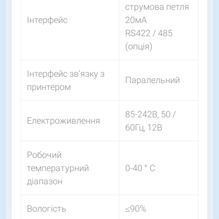
струмова петля
Інтерфейс
20мА
RS422 / 485
(опція)
Інтерфейс зв’язку з
Паралельний
принтером
85-242В, 50 /
Електроживлення
60Гц, 12В
Робочий
температурний
0-40 ° С
діапазон
Вологість
≤90%