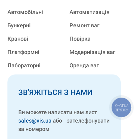
Автомобільні
Автоматизація
Бункерні
Ремонт ваг
Кранові
Повірка
Платформні
Модернізація ваг
Лабораторні
Оренда ваг
ЗВ’ЯЖІТЬСЯ З НАМИ
КНОПКА
ЗВ'ЯЗКУ
Ви можете написати нам лист
sales@vis.ua
або зателефонувати
за номером