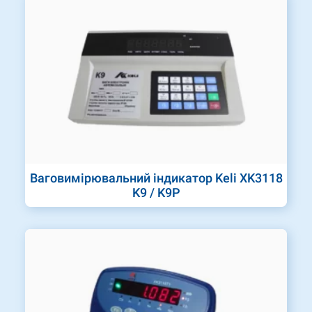
Ваговимірювальний індикатор Keli XK3118
K9 / K9P