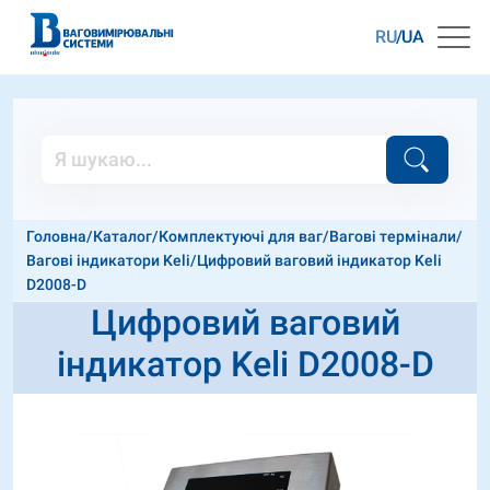
RU
UA
Головна
/
Каталог
/
Комплектуючі для ваг
/
Вагові термінали
/
Вагові індикатори Keli
/
Цифровий ваговий індикатор Keli
D2008-D
Цифровий ваговий
індикатор Keli D2008-D