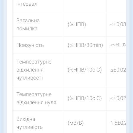
інтервал
Загальна
(%НПВ)
≤±0,030
помилка
Повзучість
(%НПВ/30min)
>≤±0,020
Температурне
відхилення
(%НПВ/10o С)
≤±0,021
чутливості
Температурне
(%НПВ/10o С)
≤±0,028
відхилення нуля
Вихідна
(мВ/В)
1,5±0,2
чутливість