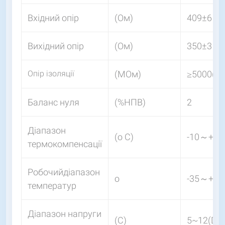
Вхідний опір
(Ом)
409±6
Вихідний опір
(Ом)
350±3
Опір ізоляції
(MОм)
≥5000(5
Баланс нуля
(%НПВ)
2
Діапазон
(o С)
-10～+40
термокомпенсації
Робочийдіапазон
o
-35～+70
температур
Діапазон напруги
(С)
5~12(DC