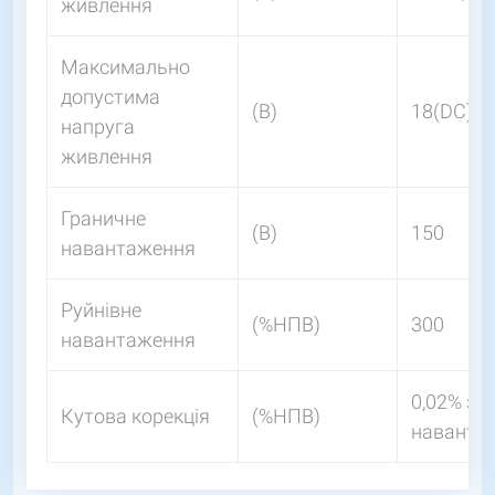
живлення
Максимально
допустима
(В)
18(DC)
напруга
живлення
Граничне
(В)
150
навантаження
Руйнівне
(%НПВ)
300
навантаження
0,02% зн
Кутова корекція
(%НПВ)
наванта