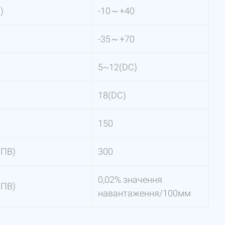
)
-10～+40
-35～+70
5~12(DC)
18(DC)
150
ПВ)
300
0,02% значення
ПВ)
навантаження/100мм