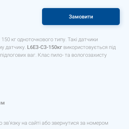
Замовити
150 кг одноточкового типу. Такі датчики
му датчику.
L
6
E
3-
C
3-150кг
використовується під
підлогових ваг. Клас пило- та вологозахисту
мм
 зв’язку на сайті або звернутися за номером