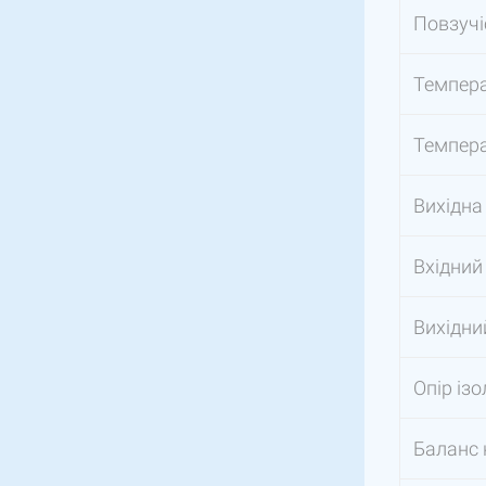
Повзучі
Темпера
Темпера
Вихідна
Вхідний
Вихідни
Опір ізо
Баланс 