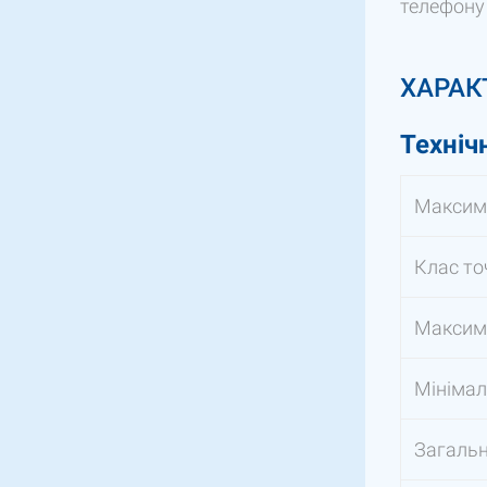
телефон
ХАРАК
Техніч
Максим
Клас то
Максима
Мінімал
Загаль