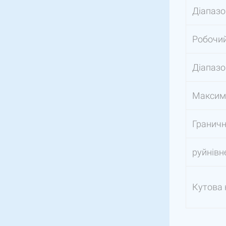
Діапазо
Робочий
Діапаз
Максим
Гранич
руйнівн
Кутова 