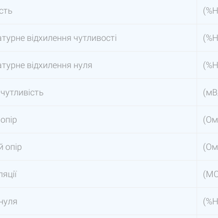
сть
(%Н
турне відхилення чутливості
(%Н
турне відхилення нуля
(%Н
 чутливість
(мВ
 опір
(Ом
й опір
(Ом
ляції
(M
нуля
(%Н