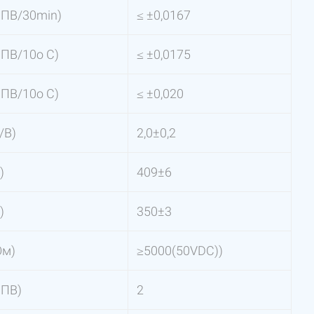
ПВ/30min)
≤ ±0,0167
ПВ/10o С)
≤ ±0,0175
ПВ/10o С)
≤ ±0,020
/В)
2,0±0,2
)
409±6
)
350±3
Ом)
≥5000(50VDC))
ПВ)
2