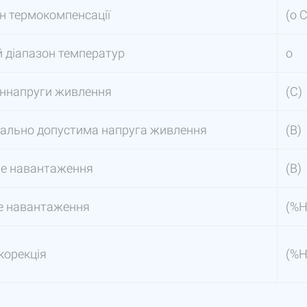
н термокомпенсації
(o С
 діапазон температур
o
оннапруги живлення
(С)
ально допустима напруга живлення
(В)
не навантаження
(В)
е навантаження
(%Н
корекція
(%Н