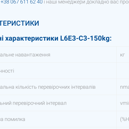
у
+38 067 611 62 40
і наші менеджери докладно вас пр
ТЕРИСТИКИ
ні характеристики L6E3-C3-150kg:
альне навантаження
кг
чності
льна кількість перевірочних інтервалів
nm
ьний перевірочний інтервал
vmi
на помилка
(%Н