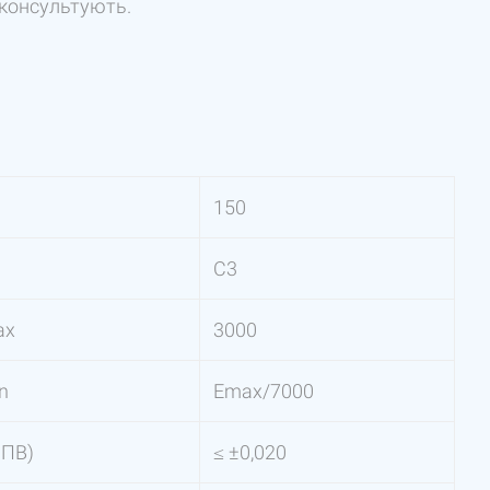
оконсультують.
150
C3
ax
3000
n
Emax/7000
ПВ)
≤ ±0,020