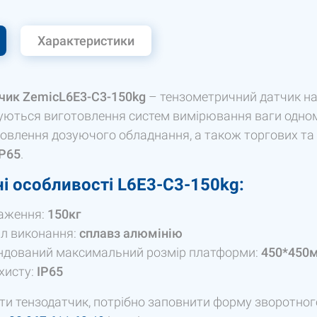
Характеристики
чик ZemicL6E3-C3-150kg
– тензометричний датчик на 
уються виготовлення систем вимірювання ваги одно
овлення дозуючого обладнання, а також торгових та 
IP
65
.
і особливості L6E3-C3-150kg:
аження:
150кг
л виконання:
сплав
з алюмінію
ндований максимальний розмір платформи:
450*450
хисту:
IP65
и тензодатчик, потрібно заповнити форму зворотного