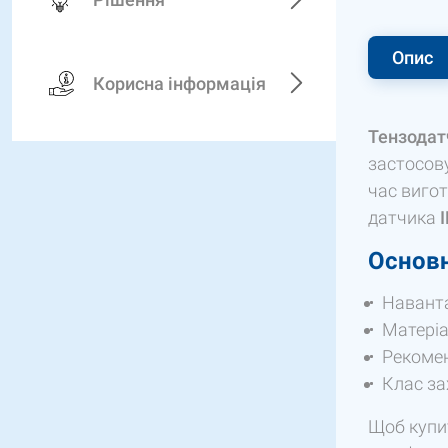
Опис
Корисна інформація
Тензодат
застосов
час вигот
датчика
Основн
Навант
Матеріа
Рекоме
Клас за
Щоб купит