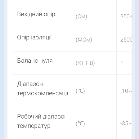
Вихідний опір
(Ом)
350±3,
Опір ізоляції
(MОм)
≥5000(
Баланс нуля
(%НПВ)
1
Діапазон
(℃)
-10～+
термокомпенсації
Робочий діапазон
(℃)
-35～+
температур