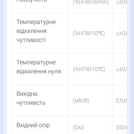
(%НПВ/30min)
≤±0,01
Температурне
відхилення
(%НПВ/10℃)
≤±0,01
чутливості
Температурне
(%НПВ/10℃)
≤±0,01
відхилення нуля
Вихідна
(мВ/В)
2,0±0,0
чутливість
Вхідний опір
(Ом)
350±3,