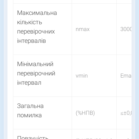
Максимальна
кількість
nmax
3000
перевірочних
інтервалів
Мінімальний
перевірочний
vmin
Emax/
інтервал
Загальна
(%НПВ)
≤±0,02
помилка
Повзучість