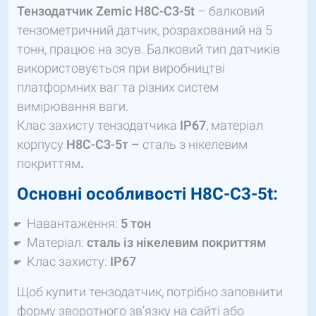
Тензодатчик Zemic H8C-C3-5t
– балковий
тензометричний датчик, розрахований на 5
тонн, працює на зсув. Балковий тип датчиків
використовується при виробництві
платформних ваг та різних систем
вимірювання ваги.
Клас захисту тензодатчика
IP67
, матеріал
корпусу
Н8С-С3-5т –
сталь з нікелевим
покриттям
.
Основні особливості H8C-C3-5t:
Навантаження:
5
т
он
Матеріал:
сталь із нікелевим покриттям
Клас захисту:
IP67
Щоб купити тензодатчик, потрібно заповнити
форму зворотного зв’язку на сайті або