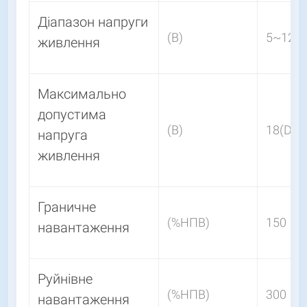
Діапазон напруги
(В)
5~12(D
живлення
Максимально
допустима
(В)
18(DC)
напруга
живлення
Граничне
(%НПВ)
150
навантаження
Руйнівне
(%НПВ)
300
навантаження