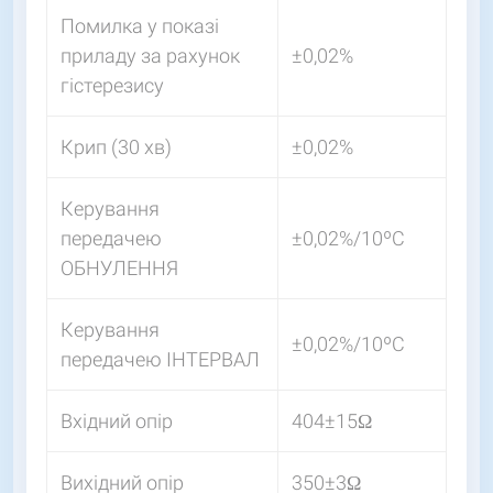
Помилка у показі
приладу за рахунок
±0,02%
гістерезису
Крип (30 хв)
±0,02%
Керування
передачею
±0,02%/10ºС
ОБНУЛЕННЯ
Керування
±0,02%/10ºС
передачею ІНТЕРВАЛ
Вхідний опір
404±15Ω
Вихідний опір
350±3Ω