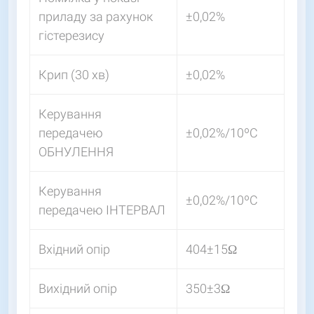
приладу за рахунок
±0,02%
гістерезису
Крип (30 хв)
±0,02%
Керування
передачею
±0,02%/10ºС
ОБНУЛЕННЯ
Керування
±0,02%/10ºС
передачею ІНТЕРВАЛ
Вхідний опір
404±15Ω
Вихідний опір
350±3Ω