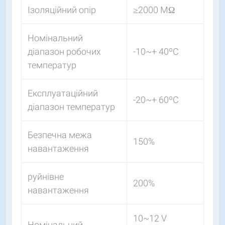
Ізоляційний опір
≥2000 МΩ
Номінальний
діапазон робочих
-10~+ 40ºС
температур
Експлуатаційний
-20~+ 60ºС
діапазон температур
Безпечна межа
150%
навантаження
руйнівне
200%
навантаження
10~12 V
Номінальний