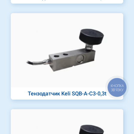
КНОПКА
ЗВ'ЯЗКУ
Тензодатчик Keli SQB-A-C3-0,3t