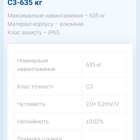
C3-635 кг
Максимальне навантаження – 635 кг.
Матеріал корпусу – алюміній.
Клас захисту – IP65.
Номінальне
635 кг
навантаження
Клас точності
С3
Чутливість
2,0+ 0,2mV/V
Нелінійність
±0,02%
Помилка у показі