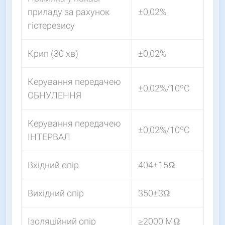
приладу за рахунок
±0,02%
гістерезису
Крип (30 хв)
±0,02%
Керування передачею
±0,02%/10ºС
ОБНУЛЕННЯ
Керування передачею
±0,02%/10ºС
ІНТЕРВАЛ
Вхідний опір
404±15Ω
Вихідний опір
350±3Ω
Ізоляційний опір
≥2000 МΩ