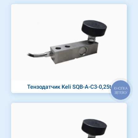
Тензодатчик Keli SQB-A-C3-0,25t
КНОПКА
ЗВ'ЯЗКУ