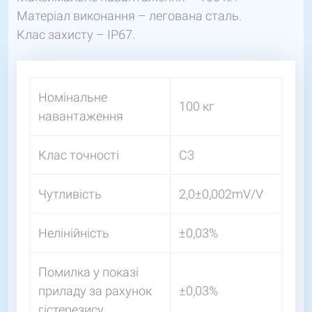
Матеріал виконання – легована сталь.
Клас захисту – IP67.
Номінальне
100 кг
навантаження
Клас точності
С3
Чутливість
2,0±0,002mV/V
Нелінійність
±0,03%
Помилка у показі
приладу за рахунок
±0,03%
гістерезису