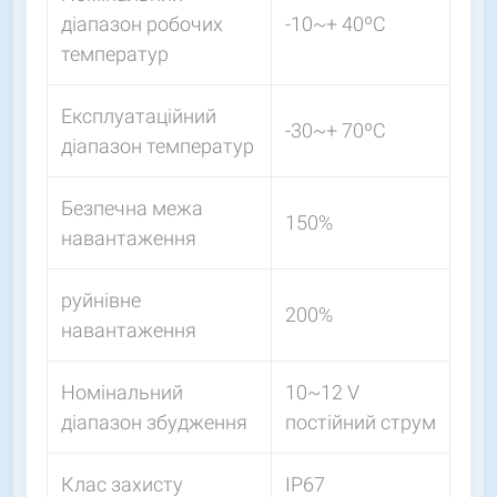
діапазон робочих
-10~+ 40ºС
температур
Експлуатаційний
-30~+ 70ºС
діапазон температур
Безпечна межа
150%
навантаження
руйнівне
200%
навантаження
Номінальний
10~12 V
діапазон збудження
постійний струм
Клас захисту
IP67